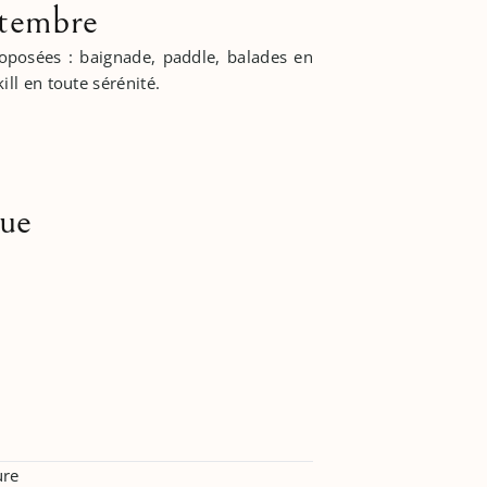
ptembre
roposées : baignade, paddle, balades en
ill en toute sérénité.
que
ure