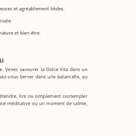
neuses et agréablement tièdes.
tivale.
ature et bien-être.
tualités
lu
DÉCOUVRIR
DÉCOUVRIR
e. Venez savourer la Dolce Vita dans un
DÉCOUVRIR
DÉCOUVRIR
DÉCOUVRIR
DÉCOUVRIR
DÉCOUVRIR
DÉCOUVRIR
DÉCOUVRIR
DÉCOUVRIR
DÉCOUVRIR
DÉCOUVRIR
DÉCOUVRIR
DÉCOUVRIR
DÉCOUVRIR
DÉCOUVRIR
DÉCOUVRIR
DÉCOUVRIR
DÉCOUVRIR
DÉCOUVRIR
DÉCOUVRIR
DÉCOUVRIR
DÉCOUVRIR
ssez-vous bercer dans une balancelle, au
 détendre, lire ou simplement contempler
 pause méditative ou un moment de calme,