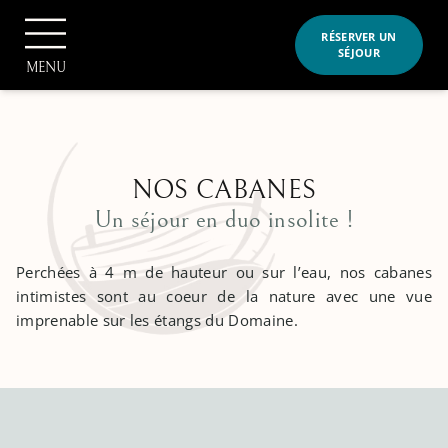
Panneau de gestion des cookies
RÉSERVER UN
SÉJOUR
MENU
NOS CABANES
Un séjour en duo insolite !
RÉSERVER
Perchées à 4 m de hauteur ou sur l’eau, nos cabanes
intimistes sont au coeur de la nature avec une vue
imprenable sur les étangs du Domaine.
Accueil
Le domaine et ses activités
>
Notre domaine
Nos hébergements
>