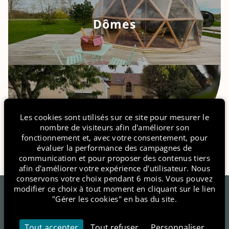
Dômes
Le Cottage
6 Le Chemin de la Tombe Gravon 77118 France
Les cookies sont utilisés sur ce site pour mesurer le
nombre de visiteurs afin d'améliorer son
fonctionnement et, avec votre consentement, pour
+33 6 14 12 96 45
évaluer la performance des campagnes de
communication et pour proposer des contenus tiers
contact@etangsdelabassee.com
afin d'améliorer votre expérience d'utilisateur. Nous
conservons votre choix pendant 6 mois. Vous pouvez
modifier ce choix à tout moment en cliquant sur le lien
"Gérer les cookies" en bas du site.
FR
EN
Tout accepter
Tout refuser
Personnaliser