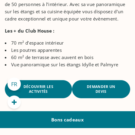
de 50 personnes à l’intérieur. Avec sa vue panoramique
sur les étangs et sa cuisine équipée vous disposez d’un
cadre exceptionnel et unique pour votre évènement.
Les + du Club House :
6 Le Chemin de la Tombe Gravon 77118 France
70 m² d’espace intérieur
Les poutres apparentes
+33 6 14 12 96 45
60 m² de terrasse avec auvent en bois
Vue panoramique sur les étangs Idylle et Palmyre
contact@etangsdelabassee.com
FR
EN
DÉCOUVRIR LES
DEMANDER UN
ACTIVITÉS
DEVIS
Bons cadeaux