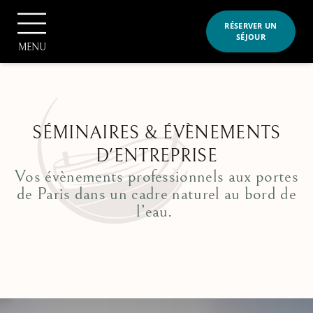
RÉSERVER UN
SÉJOUR
MENU
SÉMINAIRES & ÉVÈNEMENTS
RÉSERVER
D'ENTREPRISE
Vos évènements professionnels aux portes
de Paris dans un cadre naturel au bord de
l’eau.
Accueil
Le domaine et ses activités
>
Notre domaine
Nos hébergements
>
Activités et loisirs
Nos bulles étoilées