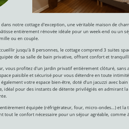
dans notre cottage d’exception, une véritable maison de cha
âtisse entièrement rénovée idéale pour un week-end ou un sé
mille ou en couple.
cueillir jusqu’à 8 personnes, le cottage comprend 3 suites spa
ipée de sa salle de bain privative, offrant confort et tranquilli
ur, vous profitez d’un jardin privatif entièrement clôturé, sans 
espace paisible et sécurisé pour vous détendre en toute intimité
également votre espace bien-être, doté d’un jacuzzi avec bai
ge, idéal pour des instants de détente privilégiés en admirant la
nte.
 entièrement équipée (réfrigérateur, four, micro-ondes…) et la t
nt tout le confort nécessaire pour un séjour agréable, comme à