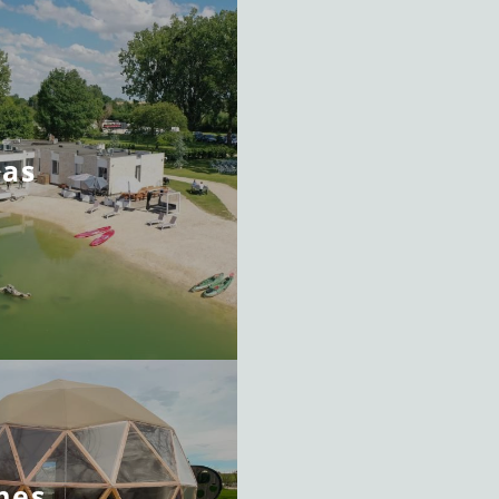
las
mes