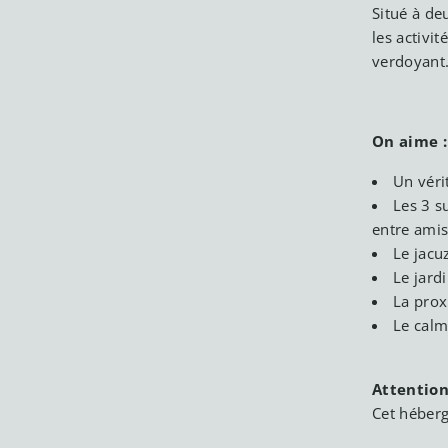
Situé à de
les activi
verdoyant
On aime :
Un véri
Les 3 s
entre ami
Le jacu
Le jardi
La prox
Le calm
Attention
Cet héberg