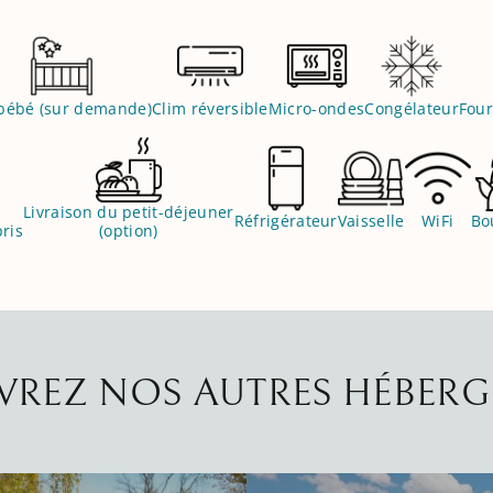
 bébé (sur demande)
Clim réversible
Micro-ondes
Congélateur
Four
Livraison du petit-déjeuner
Réfrigérateur
Vaisselle
WiFi
Bou
ris
(option)
REZ NOS AUTRES HÉBER