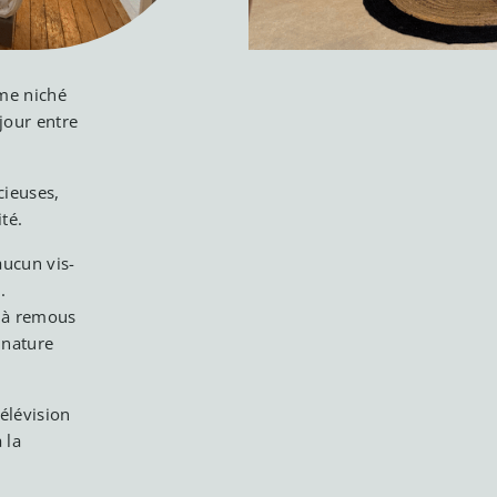
rme niché
jour entre
cieuses,
té.
aucun vis-
.
n à remous
 nature
élévision
 la