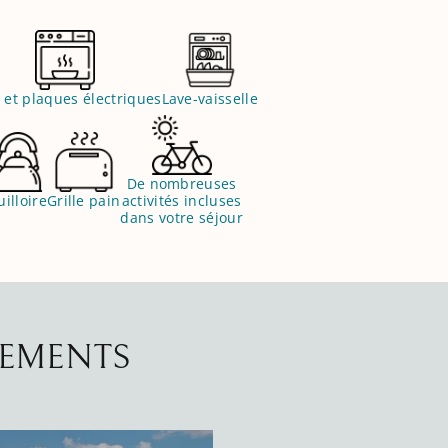
 et plaques électriques
Lave-vaisselle
De nombreuses
illoire
Grille pain
activités incluses
dans votre séjour
GEMENTS