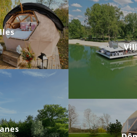
lles
Vil
anes
Dô