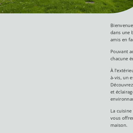
Bienvenue 
dans une b
amis en fa
Pouvant ac
chacune équ
À l’extérie
à-vis, un 
Découvrez 
et éclaira
environna
La cuisine
vous offre
maison.