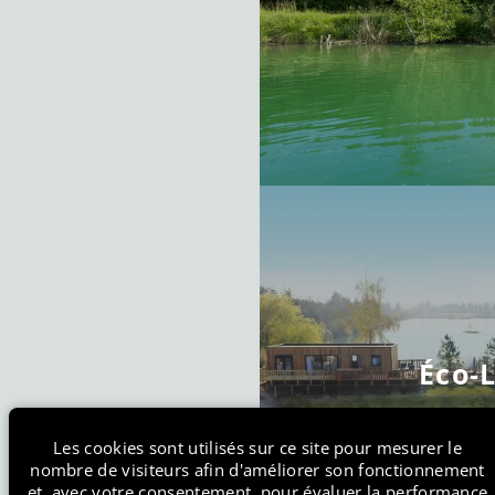
Éco-
FR
EN
Les cookies sont utilisés sur ce site pour mesurer le
nombre de visiteurs afin d'améliorer son fonctionnement
et, avec votre consentement, pour évaluer la performance